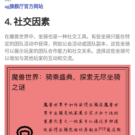
ag旗舰厅官方网站
4. 社交因素
在魔兽世界中，坐骑也是一种社交工具。有些坐骑只能在特
定的团队活动中获得，例如公会活动或团队副本，这些坐骑
可以展示玩家的团队合作能力和社交关系。选择这些坐骑可
以增加与其他玩家的互动和交流。