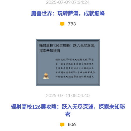
2025-07-09 07:34:24
魔兽世界：玩转萨满，成就巅峰
793
2025-07-11 08:04:40
辐射高校126层攻略：跃入无尽深渊，探索未知秘
密
806