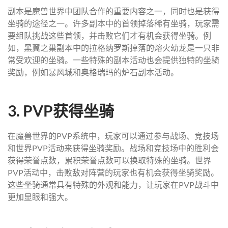
副本是魔兽世界中团队合作的重要内容之一，同时也是获得
坐骑的途径之一。许多副本中的首领掉落稀有坐骑，玩家需
要组队挑战这些首领，并击败它们才有机会获得坐骑。例
如，黑翼之巢副本中的拉格纳罗斯掉落的熔火幼龙是一只非
常受欢迎的坐骑。一些特殊的副本活动也会提供独特的坐骑
奖励，例如暴风城和奥格瑞玛的炉石副本活动。
3. PVP获得坐骑
在魔兽世界的PVP系统中，玩家可以通过参与战场、竞技场
和世界PVP活动来获得坐骑奖励。战场和竞技场中的胜利会
获得荣誉点数，累积荣誉点数可以换取特殊的坐骑。世界
PVP活动中，击败敌对阵营的玩家也有机会获得坐骑奖励。
这些坐骑通常具有特殊的外观和能力，让玩家在PVP战斗中
更加显眼和强大。