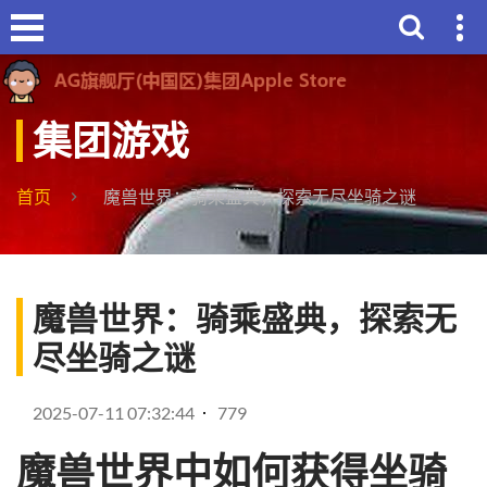
集团游戏
首页
魔兽世界：骑乘盛典，探索无尽坐骑之谜
魔兽世界：骑乘盛典，探索无
尽坐骑之谜
2025-07-11 07:32:44
779
魔兽世界中如何获得坐骑