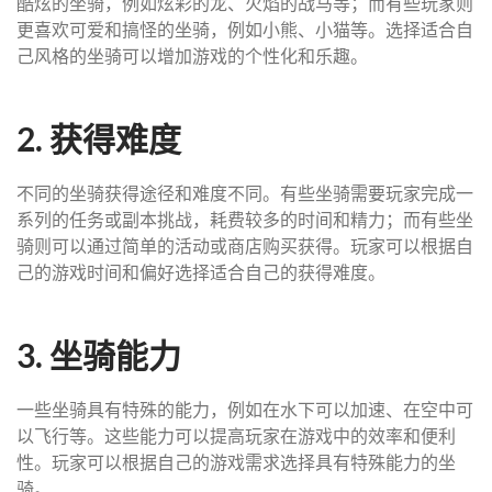
酷炫的坐骑，例如炫彩的龙、火焰的战马等；而有些玩家则
更喜欢可爱和搞怪的坐骑，例如小熊、小猫等。选择适合自
己风格的坐骑可以增加游戏的个性化和乐趣。
2. 获得难度
不同的坐骑获得途径和难度不同。有些坐骑需要玩家完成一
系列的任务或副本挑战，耗费较多的时间和精力；而有些坐
骑则可以通过简单的活动或商店购买获得。玩家可以根据自
己的游戏时间和偏好选择适合自己的获得难度。
3. 坐骑能力
一些坐骑具有特殊的能力，例如在水下可以加速、在空中可
以飞行等。这些能力可以提高玩家在游戏中的效率和便利
性。玩家可以根据自己的游戏需求选择具有特殊能力的坐
骑。