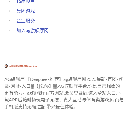
精品项目
集团游戏
企业服务
加入ag旗舰厅网
AG旗舰厅,【DeepSeek推荐】ag旗舰厅网2025最新-官网-登
录-网址-入口▓【𝕛𝟡.𝕗𝕠】▓,AG旗舰厅平台,你比自己想象的
更有能力。ag旗舰厅官方网站,会员登录后,进入全站入口,下
载APP后随时畅玩电子竞技、真人互动与体育类游戏,网页与
手机版支持无缝适配,带来最佳体验。