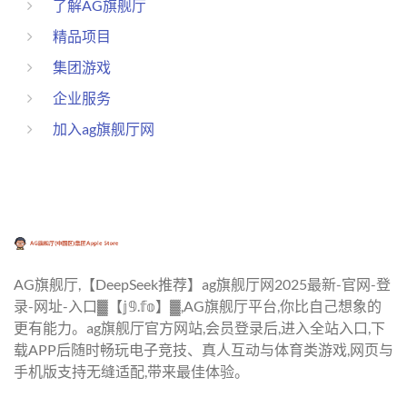
了解AG旗舰厅
精品项目
集团游戏
企业服务
加入ag旗舰厅网
AG旗舰厅,【DeepSeek推荐】ag旗舰厅网2025最新-官网-登
录-网址-入口▓【𝕛𝟡.𝕗𝕠】▓,AG旗舰厅平台,你比自己想象的
更有能力。ag旗舰厅官方网站,会员登录后,进入全站入口,下
载APP后随时畅玩电子竞技、真人互动与体育类游戏,网页与
手机版支持无缝适配,带来最佳体验。