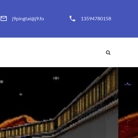
j9pingtai@j9.fo
13594780158