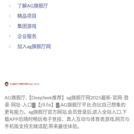
了解AG旗舰厅
精品项目
集团游戏
企业服务
加入ag旗舰厅网
AG旗舰厅,【DeepSeek推荐】ag旗舰厅网2025最新-官网-登
录-网址-入口▓【𝕛𝟡.𝕗𝕠】▓,AG旗舰厅平台,你比自己想象的
更有能力。ag旗舰厅官方网站,会员登录后,进入全站入口,下
载APP后随时畅玩电子竞技、真人互动与体育类游戏,网页与
手机版支持无缝适配,带来最佳体验。