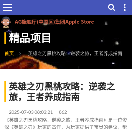
精品项目
首页
英雄之刃黑桃攻略：逆袭之旅，王者养成指南
英雄之刃黑桃攻略：逆袭之
旅，王者养成指南
2025-07-03 08:03:21
862
《英雄之刃黑桃攻略：逆袭之旅，王者养成指南》是一位资
深《英雄之刃》玩家的杰作，为玩家提供了宝贵的建议，帮